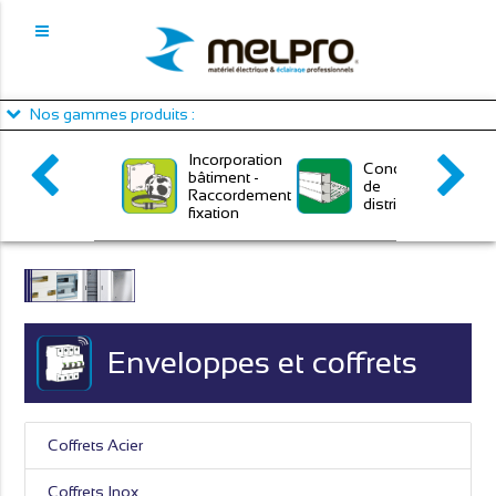
Panneau de gestion des cookies
Nos gammes produits :
Incorporation
Conduits
bâtiment -
de
Raccordement
distribution
fixation
Enveloppes et coffrets
Coffrets Acier
Coffrets Inox