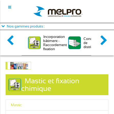
Panneau de gestion des cookies
Nos gammes produits :
Incorporation
Conduits
bâtiment -
de
Raccordement
distribution
fixation
Mastic et fixation
chimique
Mastic