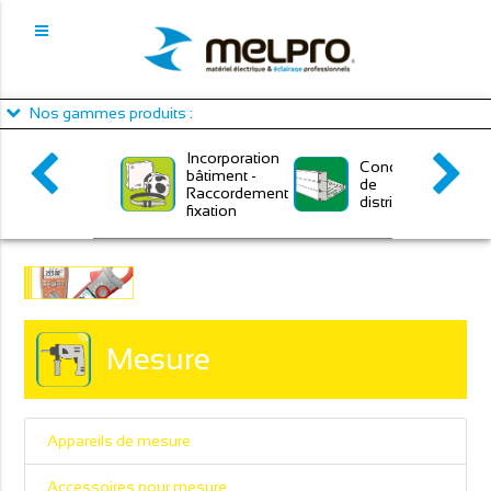
Panneau de gestion des cookies
Nos gammes produits :
Incorporation
Conduits
bâtiment -
de
Raccordement
distribution
fixation
Mesure
Appareils de mesure
Accessoires pour mesure