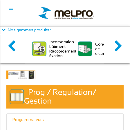
Panneau de gestion des cookies
Nos gammes produits :
Incorporation
Conduits
bâtiment -
de
Raccordement
distribution
fixation
Prog / Regulation/
Gestion
Programmateurs